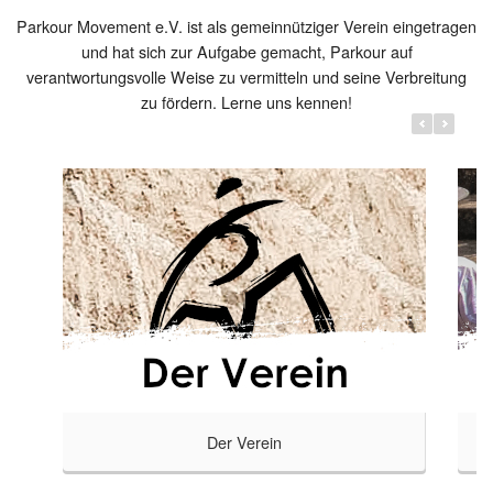
Parkour Movement e.V. ist als gemeinnütziger Verein eingetragen
und hat sich zur Aufgabe gemacht, Parkour auf
verantwortungsvolle Weise zu vermitteln und seine Verbreitung
zu fördern. Lerne uns kennen!
Der Verein
wir tun was wir tun und welche
Informiere dich hier über kommende V
 wir dabei vertreten.
oder wichtige Mitteilllungen run